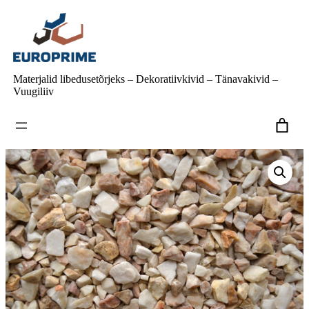
Liigu
sisu
juurde
Materjalid libedusetõrjeks – Dekoratiivkivid – Tänavakivid –
Vuugiliiv