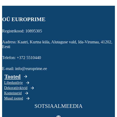
OÜ EUROPRIME
Registrikood: 10895305
Aadress: Kaatri, Kurtna küla, Alutaguse vald, Ida-Virumaa, 41202,
Eesti
Telefon: +372 5510440
E-mail: info@europrime.ee
Tooted
Libedustõrje
Dekoratiivkivid
Konteinerid
Muud tooted
SOTSIAALMEEDIA