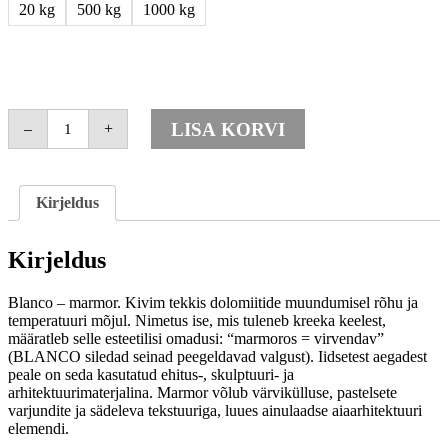
20 kg
500 kg
1000 kg
Blanco
LISA KORVI
–
+
dekoratiivkillustik
fr.
10/16
mm
kogus
Kirjeldus
Kirjeldus
Blanco – marmor. Kivim tekkis dolomiitide muundumisel rõhu ja
temperatuuri mõjul. Nimetus ise, mis tuleneb kreeka keelest,
määratleb selle esteetilisi omadusi: “marmoros = virvendav”
(BLANCO siledad seinad peegeldavad valgust). Iidsetest aegadest
peale on seda kasutatud ehitus-, skulptuuri- ja
arhitektuurimaterjalina. Marmor võlub värvikülluse, pastelsete
varjundite ja sädeleva tekstuuriga, luues ainulaadse aiaarhitektuuri
elemendi.