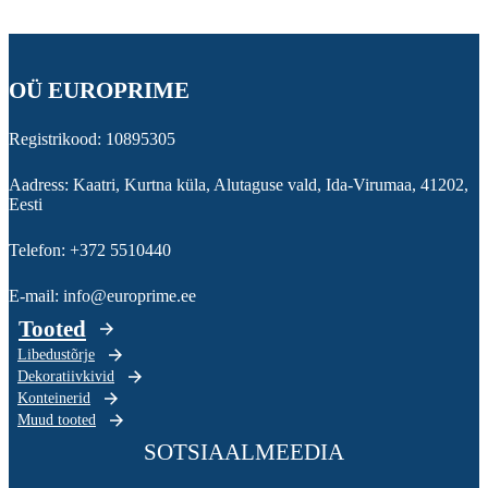
OÜ EUROPRIME
Registrikood: 10895305
Aadress: Kaatri, Kurtna küla, Alutaguse vald, Ida-Virumaa, 41202,
Eesti
Telefon: +372 5510440
E-mail: info@europrime.ee
Tooted
Libedustõrje
Dekoratiivkivid
Konteinerid
Muud tooted
SOTSIAALMEEDIA