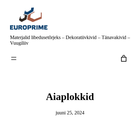
Liigu
sisu
juurde
Materjalid libedusetõrjeks – Dekoratiivkivid – Tänavakivid –
Vuugiliiv
Aiaplokkid
juuni 25, 2024